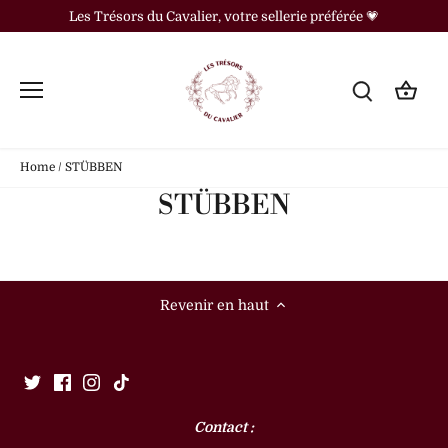
Passer
Les Trésors du Cavalier, votre sellerie préférée 💗
au
contenu
Home
/
STÜBBEN
STÜBBEN
Revenir en haut
Contact :