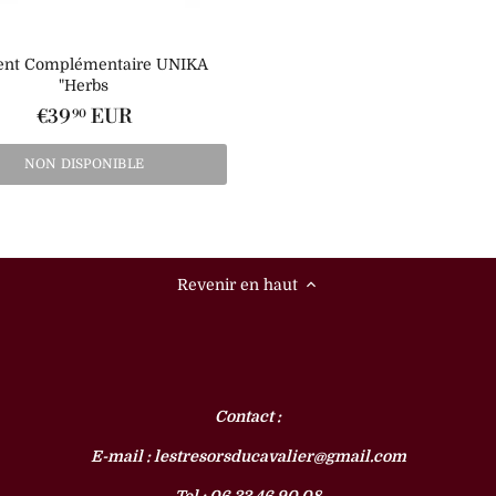
ent Complémentaire UNIKA
"Herbs
€39
EUR
90
NON DISPONIBLE
Revenir en haut
Contact :
E-mail : lestresorsducavalier@gmail.com