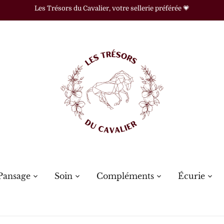
Les Trésors du Cavalier, votre sellerie préférée 💗
Pansage
Soin
Compléments
Écurie