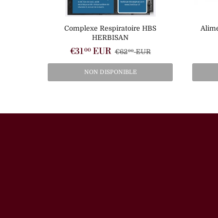
Complexe Respiratoire HBS
Alim
HERBISAN
€31
EUR
00
€62
EUR
00
NON DISPONIBLE