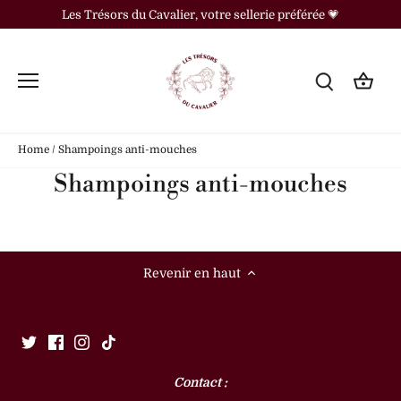
Passer
Les Trésors du Cavalier, votre sellerie préférée 💗
au
contenu
Home
/
Shampoings anti-mouches
Shampoings anti-mouches
Revenir en haut
Contact :