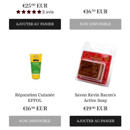
€25
EUR
00
€16
EUR
50
2 avis
AJOUTER AU PANIER
NON DISPONIBLE
Réparation Cutanée
Savon Kevin Bacon's
EFFOL
Active Soap
€16
EUR
€19
EUR
90
90
NON DISPONIBLE
AJOUTER AU PANIER