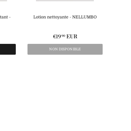
ant -
Lotion nettoyante - NELLUMBO
€19
EUR
90
NON DISPONIBLE