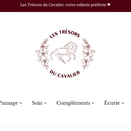
Les Trésors du Cavalier, votre sellerie préférée 💗
Pansage
Soin
Compléments
Écurie