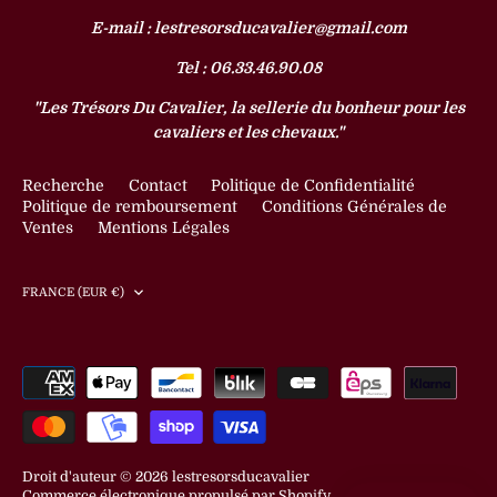
E-mail : lestresorsducavalier@gmail.com
Tel : 06.33.46.90.08
"Les Trésors Du Cavalier, la sellerie du bonheur pour les
cavaliers et les chevaux."
Recherche
Contact
Politique de Confidentialité
Politique de remboursement
Conditions Générales de
Ventes
Mentions Légales
Devise
FRANCE (EUR €)
Droit d'auteur © 2026
lestresorsducavalier
Commerce électronique propulsé par Shopify