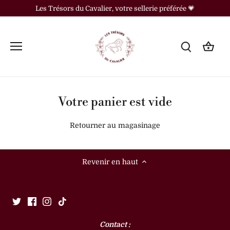
Passer
Les Trésors du Cavalier, votre sellerie préférée 💗
au
contenu
Votre panier est vide
Retourner au magasinage
Revenir en haut
Contact :