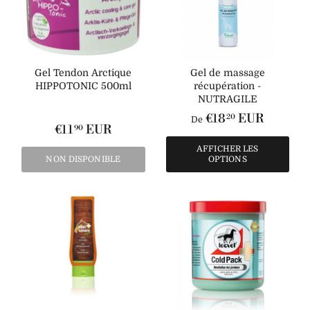
Gel Tendon Arctique
Gel de massage
HIPPOTONIC 500ml
récupération -
NUTRAGILE
€18
EUR
20
De
€11
EUR
90
AFFICHER LES
NON DISPONIBLE
OPTIONS