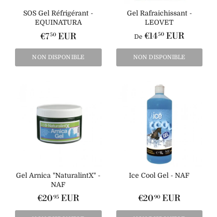
SOS Gel Réfrigérant -
Gel Rafraichissant -
EQUINATURA
LEOVET
€14
EUR
50
€7
EUR
50
De
NON DISPONIBLE
NON DISPONIBLE
Gel Arnica "NaturalintX" -
Ice Cool Gel - NAF
NAF
€20
EUR
€20
EUR
95
90