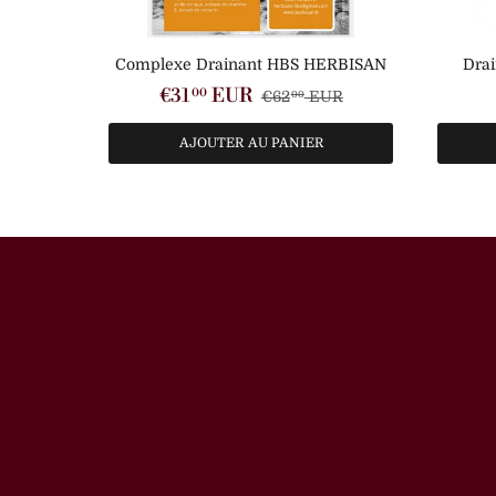
Complexe Drainant HBS HERBISAN
Dra
€31
EUR
00
€62
EUR
00
AJOUTER AU PANIER