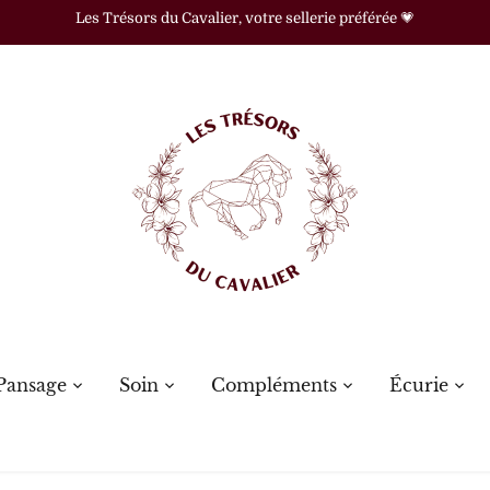
Les Trésors du Cavalier, votre sellerie préférée 💗
Pansage
Soin
Compléments
Écurie