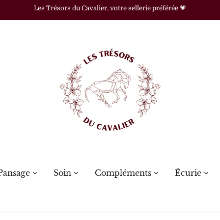
Les Trésors du Cavalier, votre sellerie préférée 💗
Pansage
Soin
Compléments
Écurie