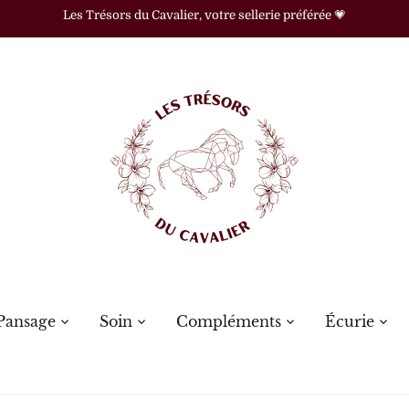
Les Trésors du Cavalier, votre sellerie préférée 💗
Pansage
Soin
Compléments
Écurie