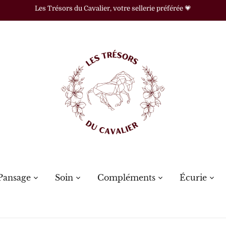
Les Trésors du Cavalier, votre sellerie préférée 💗
Pansage
Soin
Compléments
Écurie