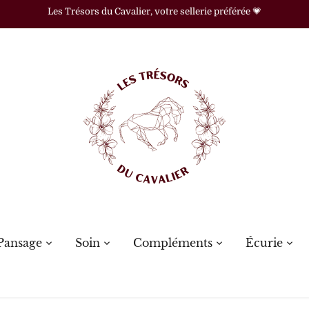
Les Trésors du Cavalier, votre sellerie préférée 💗
Pansage
Soin
Compléments
Écurie