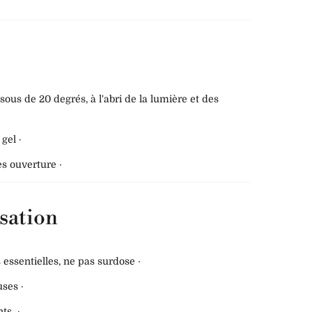
ous de 20 degrés, à l'abri de la lumière et des
gel ·
ès ouverture ·
isation
 essentielles, ne pas surdose ·
ses ·
nts ·