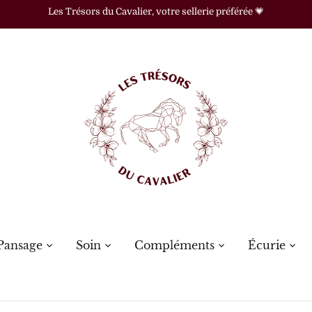
Les Trésors du Cavalier, votre sellerie préférée 💗
Pansage
Soin
Compléments
Écurie