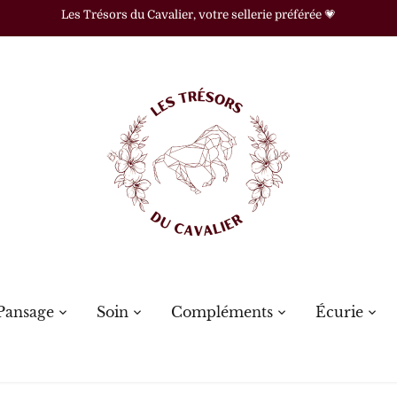
Les Trésors du Cavalier, votre sellerie préférée 💗
Pansage
Soin
Compléments
Écurie