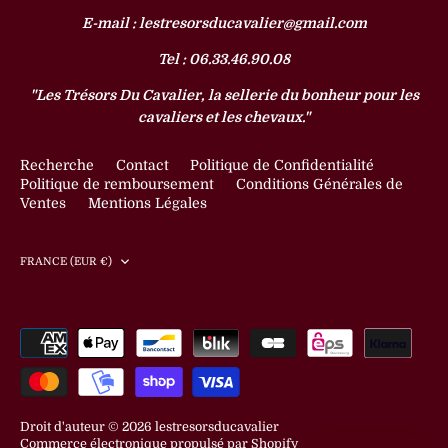
E-mail : lestresorsducavalier@gmail.com
Tel : 06.33.46.90.08
"Les Trésors Du Cavalier, la sellerie du bonheur pour les
cavaliers et les chevaux."
Recherche
Contact
Politique de Confidentialité
Politique de remboursement
Conditions Générales de
Ventes
Mentions Légales
Devise
FRANCE (EUR €)
Droit d'auteur © 2026
lestresorsducavalier
Commerce électronique propulsé par Shopify