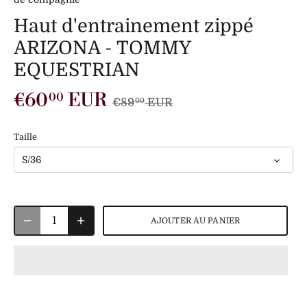
Haut d'entrainement zippé
ARIZONA - TOMMY
EQUESTRIAN
€60
EUR
00
€89
EUR
00
Taille
S/36
AJOUTER AU PANIER