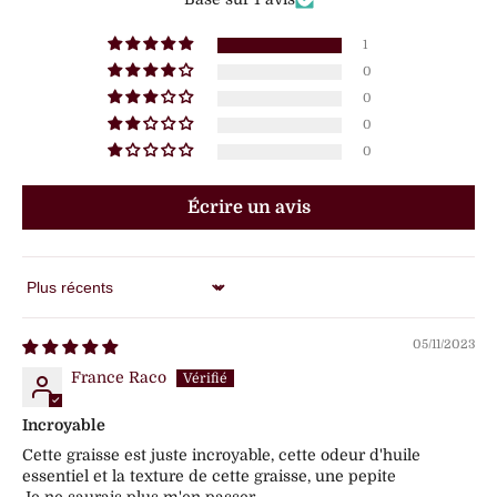
1
0
0
0
0
Écrire un avis
Sort by
05/11/2023
France Raco
Incroyable
Cette graisse est juste incroyable, cette odeur d'huile
essentiel et la texture de cette graisse, une pepite
Je ne saurais plus m'en passer